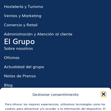
Hostelería y Turismo
Ventas y Marketing
Comercio y Retail
Administración y Atención al cliente
El Grupo
Sobre nosotros
Oficinas
Actualidad del grupo
Notas de Prensa
Blog
Encuentra empleo
Gestionar consentimiento
Trabaja con nosotros
Para ofrecer las mejores experiencias, utilizamos tecnologías como las
cookies para almacenar y/o acceder a la información del dispositivo. El