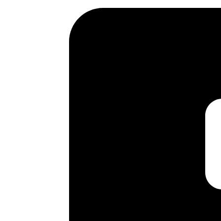
Ir
al
contenido