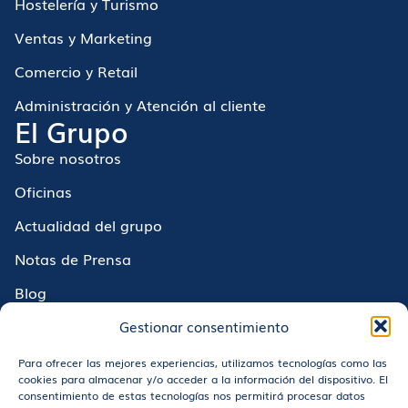
Hostelería y Turismo
Ventas y Marketing
Comercio y Retail
Administración y Atención al cliente
El Grupo
Sobre nosotros
Oficinas
Actualidad del grupo
Notas de Prensa
Blog
Encuentra empleo
Gestionar consentimiento
Trabaja con nosotros
Para ofrecer las mejores experiencias, utilizamos tecnologías como las
cookies para almacenar y/o acceder a la información del dispositivo. El
Servicios a empresas
consentimiento de estas tecnologías nos permitirá procesar datos